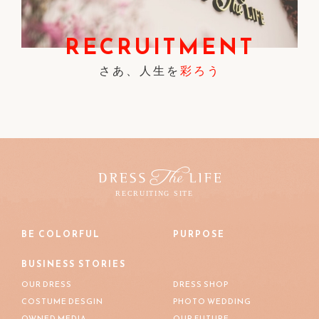
RECRUITMENT
さあ、人生を
彩ろう
BE COLORFUL
PURPOSE
BUSINESS STORIES
OUR DRESS
DRESS SHOP
COSTUME DESGIN
PHOTO WEDDING
OWNED MEDIA
OUR FUTURE