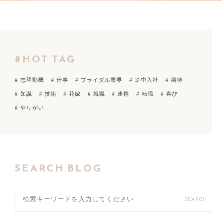
#HOT TAG
# 志望動機
# 仕事
# ブライダル業界
# 途中入社
# 期待
# 知識
# 技術
# 花嫁
# 就職
# 連携
# 転職
# 喜び
# やりがい
SEARCH BLOG