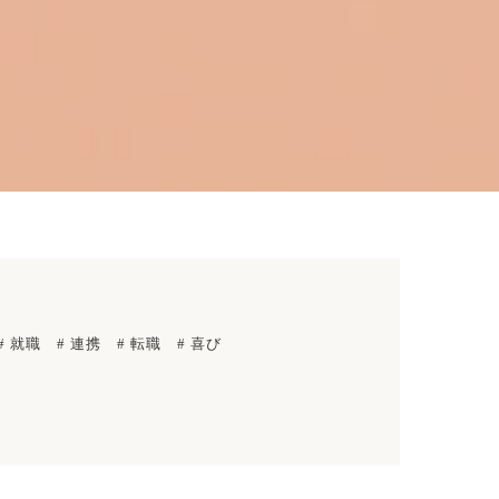
# 就職
# 連携
# 転職
# 喜び