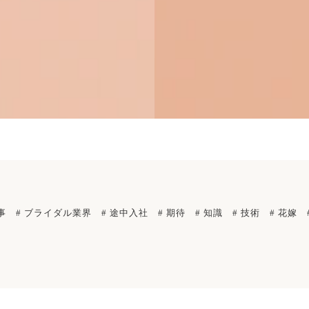
事
# ブライダル業界
# 途中入社
# 期待
# 知識
# 技術
# 花嫁