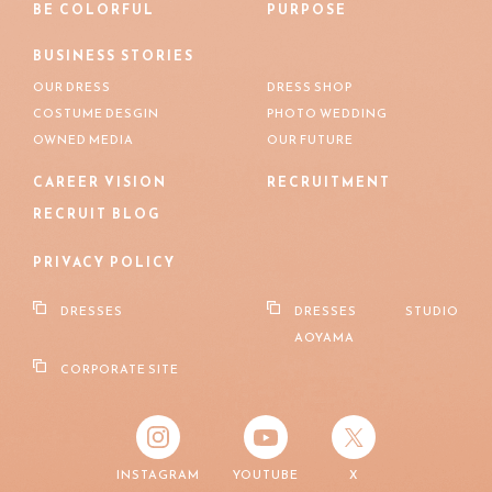
BE COLORFUL
PURPOSE
BUSINESS STORIES
OUR DRESS
DRESS SHOP
COSTUME DESGIN
PHOTO WEDDING
OWNED MEDIA
OUR FUTURE
CAREER VISION
RECRUITMENT
RECRUIT BLOG
PRIVACY POLICY
DRESSES
DRESSES STUDIO
AOYAMA
CORPORATE SITE
INSTAGRAM
YOUTUBE
X