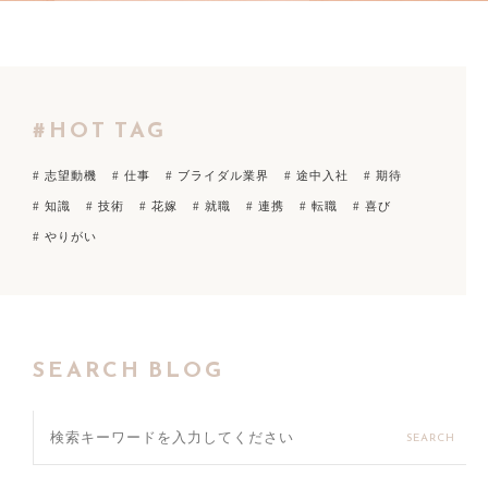
#HOT TAG
# 志望動機
# 仕事
# ブライダル業界
# 途中入社
# 期待
# 知識
# 技術
# 花嫁
# 就職
# 連携
# 転職
# 喜び
# やりがい
SEARCH BLOG