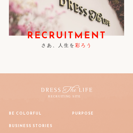
RECRUITMENT
さあ、人生を
彩ろう
BE COLORFUL
PURPOSE
BUSINESS STORIES