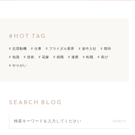
#HOT TAG
# 志望動機
# 仕事
# ブライダル業界
# 途中入社
# 期待
# 知識
# 技術
# 花嫁
# 就職
# 連携
# 転職
# 喜び
# やりがい
SEARCH BLOG