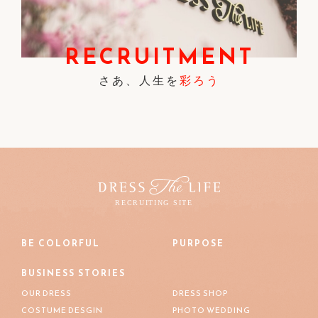
RECRUITMENT
さあ、人生を
彩ろう
BE COLORFUL
PURPOSE
BUSINESS STORIES
OUR DRESS
DRESS SHOP
COSTUME DESGIN
PHOTO WEDDING