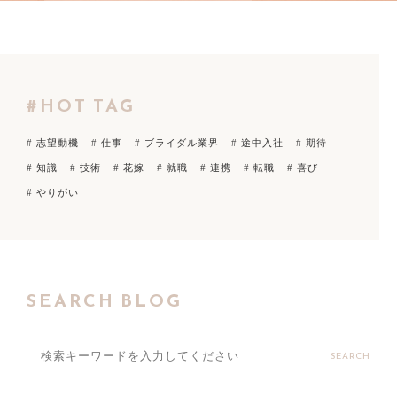
#HOT TAG
# 志望動機
# 仕事
# ブライダル業界
# 途中入社
# 期待
# 知識
# 技術
# 花嫁
# 就職
# 連携
# 転職
# 喜び
# やりがい
SEARCH BLOG