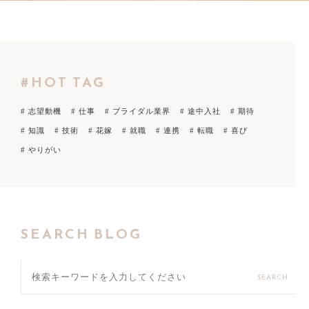
#HOT TAG
# 志望動機
# 仕事
# ブライダル業界
# 途中入社
# 期待
# 知識
# 技術
# 花嫁
# 就職
# 連携
# 転職
# 喜び
# やりがい
SEARCH BLOG