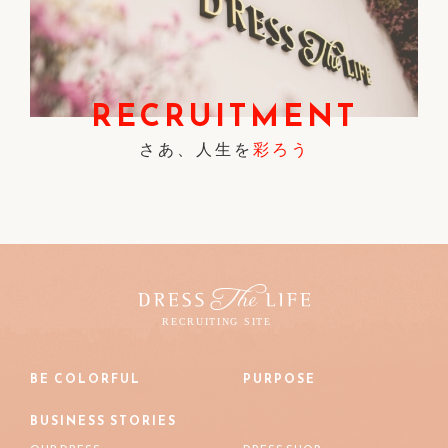
RECRUITMENT
さあ、人生を
彩ろう
BE COLORFUL
PURPOSE
BUSINESS STORIES