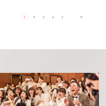
1
2
3
4
5
...
9