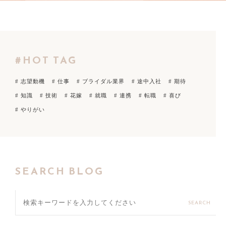
#HOT TAG
# 志望動機
# 仕事
# ブライダル業界
# 途中入社
# 期待
# 知識
# 技術
# 花嫁
# 就職
# 連携
# 転職
# 喜び
# やりがい
SEARCH BLOG