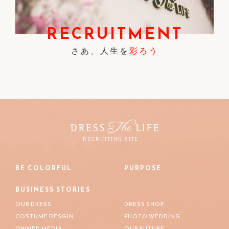
RECRUITMENT
さあ、人生を
彩ろう
BE COLORFUL
PURPOSE
BUSINESS STORIES
OUR DRESS
DRESS SHOP
COSTUME DESGIN
PHOTO WEDDING
OWNED MEDIA
OUR FUTURE