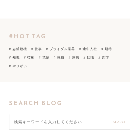
#HOT TAG
# 志望動機
# 仕事
# ブライダル業界
# 途中入社
# 期待
# 知識
# 技術
# 花嫁
# 就職
# 連携
# 転職
# 喜び
# やりがい
SEARCH BLOG