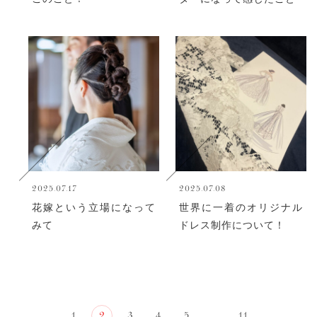
2025.07.17
2025.07.08
花嫁という立場になって
世界に一着のオリジナル
みて
ドレス制作について！
1
2
3
4
5
...
11