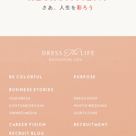
さあ、人生を
彩ろう
BE COLORFUL
PURPOSE
BUSINESS STORIES
OUR DRESS
DRESS SHOP
COSTUME DESGIN
PHOTO WEDDING
OWNED MEDIA
OUR FUTURE
CAREER VISION
RECRUITMENT
RECRUIT BLOG