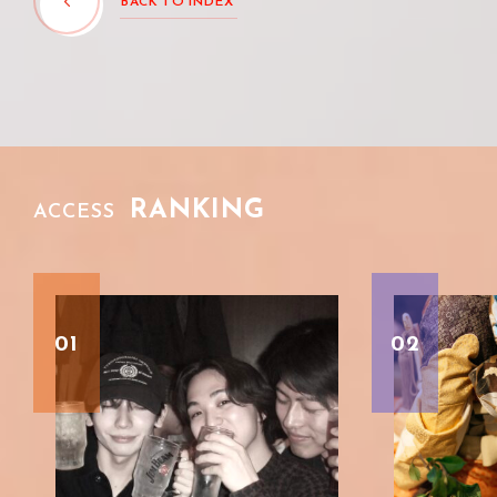
BACK TO INDEX
RANKING
ACCESS
01
02