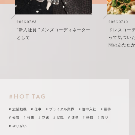
2026.07.23
2026.07.10
”新入社員 ”メンズコーディネーター
ドレスコー
として
って気づい
間のあたた
#HOT TAG
# 志望動機
# 仕事
# ブライダル業界
# 途中入社
# 期待
# 知識
# 技術
# 花嫁
# 就職
# 連携
# 転職
# 喜び
# やりがい