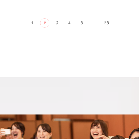
1
2
3
4
5
...
55