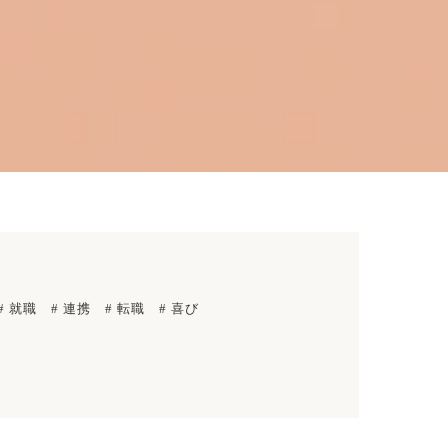
# 就職
# 連携
# 転職
# 喜び