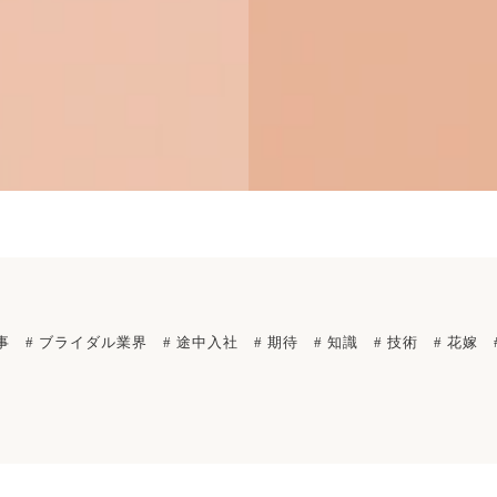
事
# ブライダル業界
# 途中入社
# 期待
# 知識
# 技術
# 花嫁