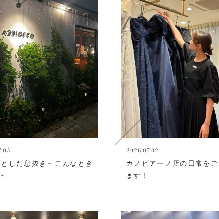
7.03
2026.07.02
っとした息抜き～こんなとき
カノビアーノ店の日常をご
～
ます！