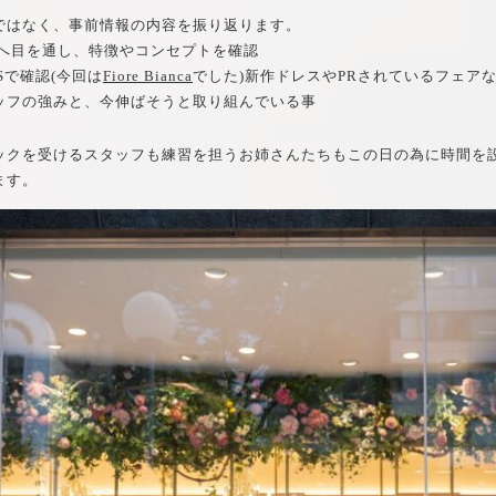
ではなく、事前情報の内容を振り返ります。
Pへ目を通し、特徴やコンセプトを確認
Sで確認(今回は
Fiore Bianca
でした)新作ドレスやPRされているフェア
ッフの強みと、今伸ばそうと取り組んでいる事
ックを受けるスタッフも練習を担うお姉さんたちもこの日の為に時間を
ます。