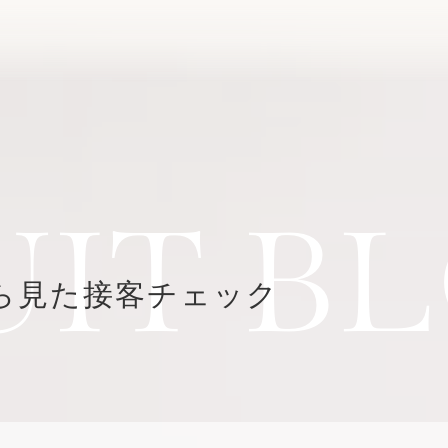
UIT B
ら見た接客チェック