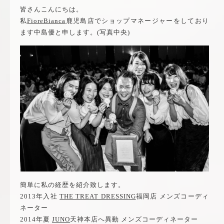
皆さんこんにちは。
私
FioreBianca
鹿児島店でショップマネージャーをしており
ます中島優と申します。(写真中央)
簡単に私の経歴を紹介致します。
2013年入社
THE TREAT DRESSING
福岡店 メンズコーディ
ネーター
2014年夏
JUNO
天神本店へ異動 メンズコーディネーター