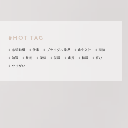
#HOT TAG
# 志望動機
# 仕事
# ブライダル業界
# 途中入社
# 期待
# 知識
# 技術
# 花嫁
# 就職
# 連携
# 転職
# 喜び
# やりがい