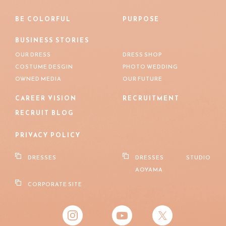
BE COLORFUL
PURPOSE
BUSINESS STORIES
OUR DRESS
DRESS SHOP
COSTUME DESGIN
PHOTO WEDDING
OWNED MEDIA
OUR FUTURE
CAREER VISION
RECRUITMENT
RECRUIT BLOG
PRIVACY POLICY
DRESSES
DRESSES STUDIO
AOYAMA
CORPORATE SITE