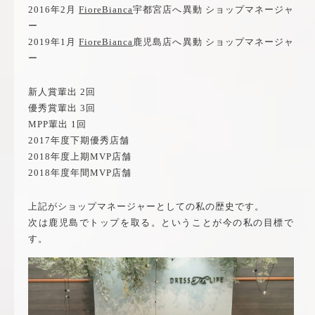
2016年2月
FioreBianca
宇都宮店へ異動 ショップマネージャ
ー
2019年1月
FioreBianca
鹿児島店へ異動 ショップマネージャ
ー
新人賞輩出 2回
優秀賞輩出 3回
MPP輩出 1回
2017年度下期優秀店舗
2018年度上期MVP店舗
2018年度年間MVP店舗
上記がショップマネージャーとしての私の歴史です。
次は鹿児島でトップを取る。ということが今の私の目標で
す。