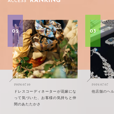
RANKING
ACCESS
02
03
2026.07.10
2026.07.07
ドレスコーディネーターが花嫁にな
他店舗のヘ
って気づいた、お客様の気持ちと仲
間のあたたかさ