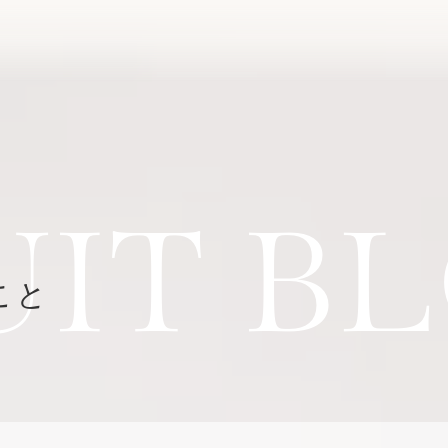
UIT B
こと