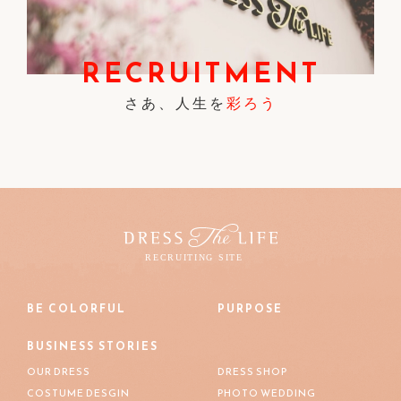
RECRUITMENT
さあ、人生を
彩ろう
BE COLORFUL
PURPOSE
BUSINESS STORIES
OUR DRESS
DRESS SHOP
COSTUME DESGIN
PHOTO WEDDING