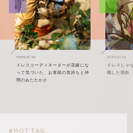
6.07.10
2026.07.14
レスコーディネーターが花嫁にな
ドレスじゃなく、″人″
て気づいた、お客様の気持ちと仲
職した理由
のあたたかさ
#HOT TAG