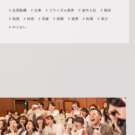
# 志望動機
# 仕事
# ブライダル業界
# 途中入社
# 期待
# 知識
# 技術
# 花嫁
# 就職
# 連携
# 転職
# 喜び
# やりがい