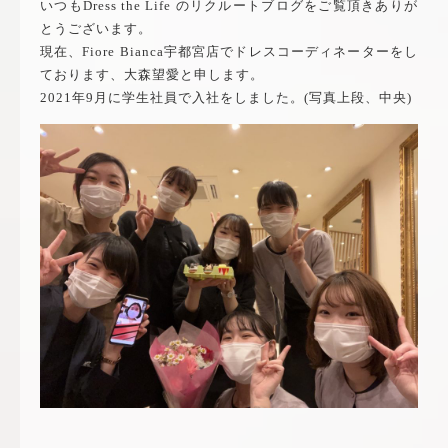
いつも
Dress the Life
のリクルートブログをご覧頂きありが
とうございます。
現在、
Fiore Bianca
宇都宮店でドレスコーディネーターをし
ております、大森望愛と申します。
2021
年
9
月に学生社員で入社をしました。(写真上段、中央)