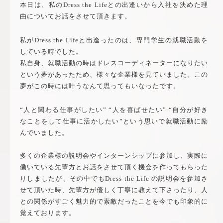
本日は、私の
Dress the Life
との出逢いから入社を決めた理
由についてお話をさせて頂きます。
私が
Dress the Life
と出逢ったのは、専門学生の就職活動を
している時でした。
私自身、就職活動の時はドレスコーディネーターになりたい
という夢があったため、様々な企業様を見ていました。この
夢がこの時には叶うなんて思ってもいなったです。
“人と関わる仕事がしたい” “人を喜ばせたい” “自分が好き
なことをして仕事に活かしたい”という思いで就職活動に励
んでいました。
多くの企業様の説明会やインターンシップに参加し、実際に
働いている先輩方とお話をさせて頂く機会を作ってもらった
りしましたが、その中でも
Dress the Life
の説明会を参加さ
せて頂いた時、先輩方が優しく丁寧に教えて下さったり、人
との関係がすごく魅力的で素敵だったことを今でも印象的に
覚えております。