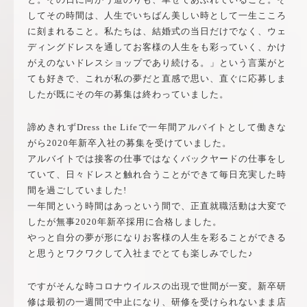
してその時間は、人生でいちばん美しい時として一生こころ
に刻まれること。私たちは、結婚式の当日だけでなく、ウェ
ディングドレスを通してお客様の人生をも彩っていく、かけ
がえのないドレスショップであり続ける。」という言葉がと
ても好きで、これが私の夢だと直感で思い、直ぐに応募しま
したが既にその年の募集は終わっていました。
諦めきれずDress the Lifeで一年間アルバイトとして働きな
がら2020年新卒入社の募集を受けていました。
アルバイトでは接客の仕事ではなくバックヤードの仕事をし
ていて、日々ドレスと触れ合うことができて毎日充実した時
間を過ごしていました!
一年間という時間はあっという間で、正直就職活動は大変で
したが無事2020年新卒採用に合格しました。
やっと自分の夢が形になりお客様の人生を彩ることができる
と思うとワクワクして入社までとても楽しみでした♪
ですがそんな時コロナウイルスの出現で世間が一変。新卒研
修は最初の一週間で中止になり、研修を受けられないまま店