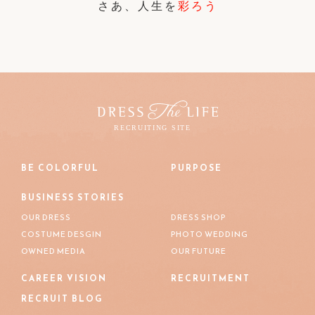
さあ、人生を
彩ろう
BE COLORFUL
PURPOSE
BUSINESS STORIES
OUR DRESS
DRESS SHOP
COSTUME DESGIN
PHOTO WEDDING
OWNED MEDIA
OUR FUTURE
CAREER VISION
RECRUITMENT
RECRUIT BLOG