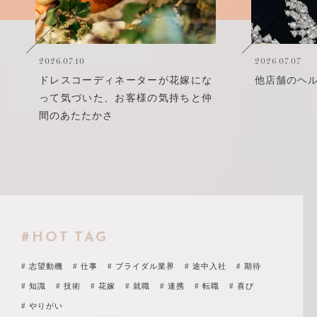
2026.07.07
ネーターが花嫁にな
他店舗のヘルプを経験して
お客様の気持ちと仲
#HOT TAG
# 志望動機
# 仕事
# ブライダル業界
# 途中入社
# 期待
# 知識
# 技術
# 花嫁
# 就職
# 連携
# 転職
# 喜び
# やりがい