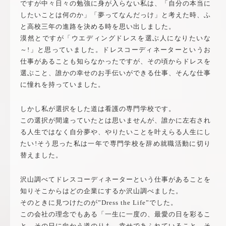
ですが中々日々の勉強に身が入らない私は、「自分の本当に
したいことは何のか」「夢ってなんだっけ」と考えた時、ふ
と高校三年の進路を決める時を思い出しました。
漠然とですが「ウエディングドレスを選ぶ人になりたいな
～!」と思っていました。ドレスコーディネーターというお
仕事があることも知らなかったですが、その頃からドレスを
選ぶこと、誰かの幸せのお手伝いができる仕事、そんな仕事
に憧れを持っていました。
しかし私が選択をした道は看護の専門学校です。
この選択が間違っていたとは思いませんが、誰かに左右され
る人生ではなく自分夢や、やりたいことを叶えらる人生にし
たい!そう思った私は一年で専門学校を辞め就職活動に切り
替えました。
沢山調べてドレスコーディネーターという仕事があることを
知りそこからはどの企業にするか沢山調べました。
そのときに見つけたのが”Dress the Life”でした。
この会社の理念でもある「一生に一度の、最愛の日を彩るこ
と。その日に向かう道のりも、幸せであふれていること。そ