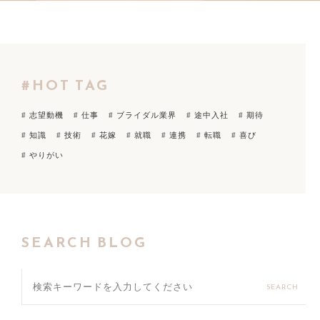
#HOT TAG
# 志望動機
# 仕事
# ブライダル業界
# 途中入社
# 期待
# 知識
# 技術
# 花嫁
# 就職
# 連携
# 転職
# 喜び
# やりがい
SEARCH BLOG