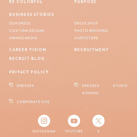
BE COLORFUL
PURPOSE
BUSINESS STORIES
OUR DRESS
DRESS SHOP
COSTUME DESGIN
PHOTO WEDDING
OWNED MEDIA
OUR FUTURE
CAREER VISION
RECRUITMENT
RECRUIT BLOG
PRIVACY POLICY
DRESSES
DRESSES STUDIO
AOYAMA
CORPORATE SITE
INSTAGRAM
YOUTUBE
X