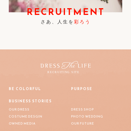
RECRUITMENT
さあ、人生を
彩ろう
BE COLORFUL
PURPOSE
BUSINESS STORIES
OUR DRESS
DRESS SHOP
COSTUME DESGIN
PHOTO WEDDING
OWNED MEDIA
OUR FUTURE