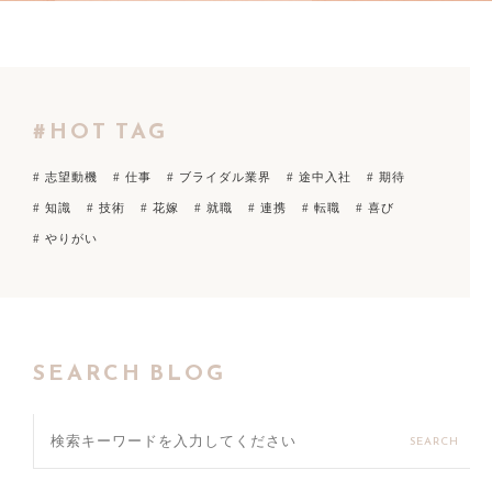
#HOT TAG
# 志望動機
# 仕事
# ブライダル業界
# 途中入社
# 期待
# 知識
# 技術
# 花嫁
# 就職
# 連携
# 転職
# 喜び
# やりがい
SEARCH BLOG