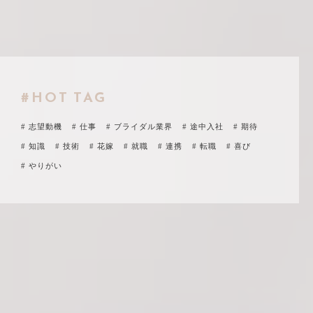
#HOT TAG
# 志望動機
# 仕事
# ブライダル業界
# 途中入社
# 期待
# 知識
# 技術
# 花嫁
# 就職
# 連携
# 転職
# 喜び
# やりがい