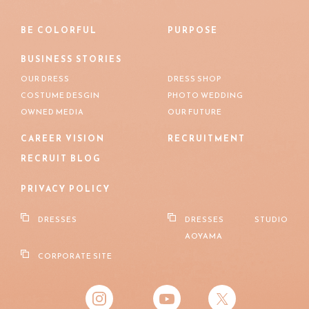
BE COLORFUL
PURPOSE
BUSINESS STORIES
OUR DRESS
DRESS SHOP
COSTUME DESGIN
PHOTO WEDDING
OWNED MEDIA
OUR FUTURE
CAREER VISION
RECRUITMENT
RECRUIT BLOG
PRIVACY POLICY
DRESSES
DRESSES STUDIO
AOYAMA
CORPORATE SITE