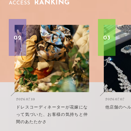
RANKING
ACCESS
03
10
2026.07.07
コーディネーターが花嫁にな
他店舗のヘルプを経験して
づいた、お客様の気持ちと仲
たたかさ