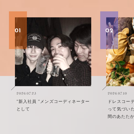
01
02
2026.07.23
2026.07.10
”新入社員 ”メンズコーディネーター
ドレスコー
として
って気づい
間のあたた