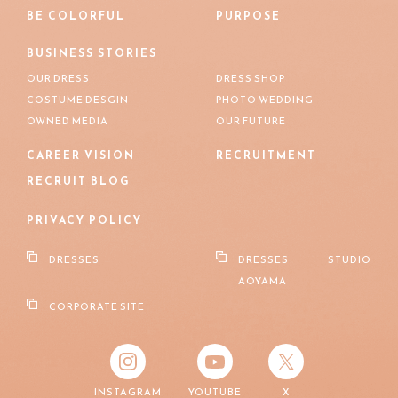
BE COLORFUL
PURPOSE
BUSINESS STORIES
OUR DRESS
DRESS SHOP
COSTUME DESGIN
PHOTO WEDDING
OWNED MEDIA
OUR FUTURE
CAREER VISION
RECRUITMENT
RECRUIT BLOG
PRIVACY POLICY
DRESSES
DRESSES STUDIO
AOYAMA
CORPORATE SITE
INSTAGRAM
YOUTUBE
X