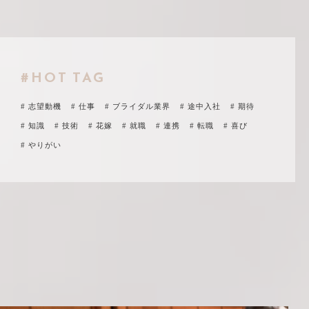
#HOT TAG
# 志望動機
# 仕事
# ブライダル業界
# 途中入社
# 期待
# 知識
# 技術
# 花嫁
# 就職
# 連携
# 転職
# 喜び
# やりがい