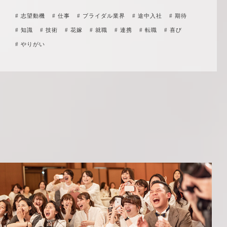
# 志望動機
# 仕事
# ブライダル業界
# 途中入社
# 期待
# 知識
# 技術
# 花嫁
# 就職
# 連携
# 転職
# 喜び
# やりがい