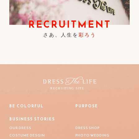
RECRUITMENT
さあ、人生を
彩ろう
BE COLORFUL
PURPOSE
BUSINESS STORIES
OUR DRESS
DRESS SHOP
COSTUME DESGIN
PHOTO WEDDING