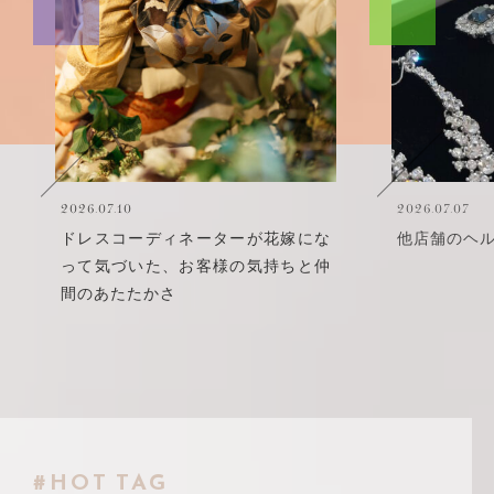
2026.07.10
2026.07.07
ドレスコーディネーターが花嫁にな
他店舗のヘ
って気づいた、お客様の気持ちと仲
間のあたたかさ
#HOT TAG