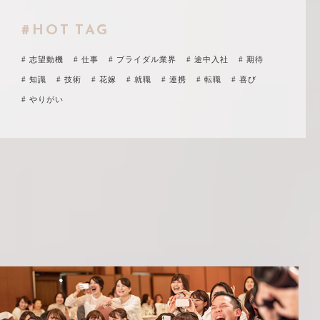
#HOT TAG
# 志望動機
# 仕事
# ブライダル業界
# 途中入社
# 期待
# 知識
# 技術
# 花嫁
# 就職
# 連携
# 転職
# 喜び
# やりがい