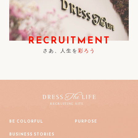
RECRUITMENT
さあ、人生を
彩ろう
BE COLORFUL
PURPOSE
BUSINESS STORIES