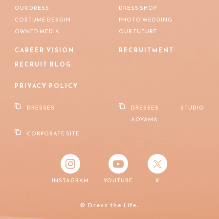
OUR DRESS
DRESS SHOP
COSTUME DESGIN
PHOTO WEDDING
OWNED MEDIA
OUR FUTURE
CAREER VISION
RECRUITMENT
RECRUIT BLOG
PRIVACY POLICY
DRESSES
DRESSES STUDIO
AOYAMA
CORPORATE SITE
INSTAGRAM
YOUTUBE
X
© Dress the Life.