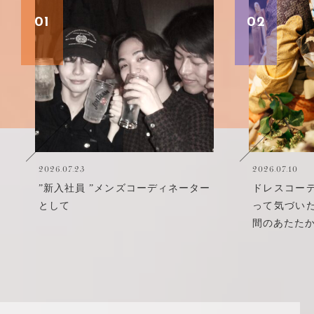
01
02
2026.07.23
2026.07.10
”新入社員 ”メンズコーディネーター
ドレスコー
として
って気づい
間のあたた