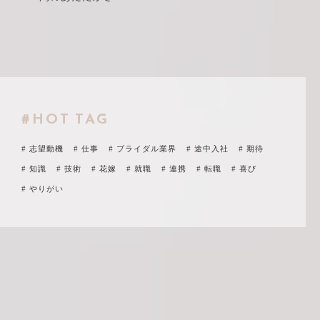
#HOT TAG
# 志望動機
# 仕事
# ブライダル業界
# 途中入社
# 期待
# 知識
# 技術
# 花嫁
# 就職
# 連携
# 転職
# 喜び
# やりがい