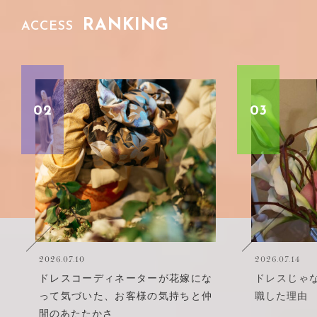
RANKING
ACCESS
03
04
2026.07.14
な
ドレスじゃなく、″人″に惹かれて転
仲
職した理由