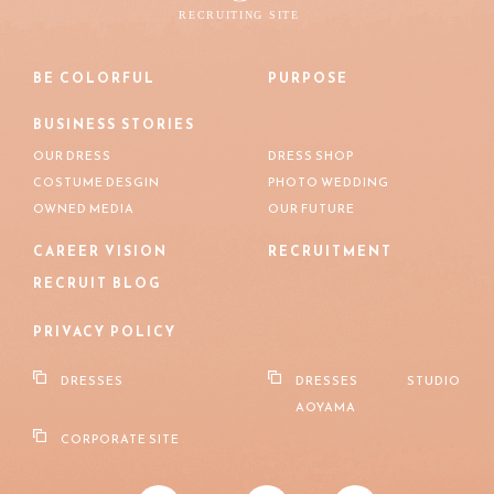
BE COLORFUL
PURPOSE
BUSINESS STORIES
OUR DRESS
DRESS SHOP
COSTUME DESGIN
PHOTO WEDDING
OWNED MEDIA
OUR FUTURE
CAREER VISION
RECRUITMENT
RECRUIT BLOG
PRIVACY POLICY
DRESSES
DRESSES STUDIO
AOYAMA
CORPORATE SITE